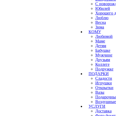
С новорож
Юбилей
Хорошего д
Люблю
Весна
Зима
КОМУ
Любимой
Маме
Детям
Бабушке
Мужчине
Друзьям
Коллеге
Подружке
ПОДАРКИ
Сладости
Игрушки
Открытки
Вазы
Подарочны
Воздушные
УСЛУГИ
Доставка
Фото букет