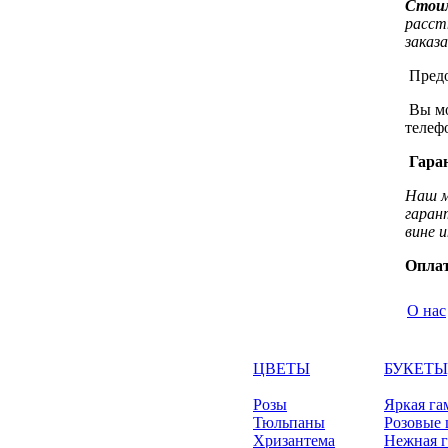
Стоим
расст
заказ
Предо
Вы мо
телеф
Гара
Наш м
гаран
вине 
Оплат
О нас
ЦВЕТЫ
БУКЕТЫ
Розы
Яркая га
Тюльпаны
Розовые 
Хризантема
Нежная 