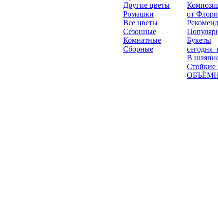
Другие цветы
Компози
Ромашки
от Флори
Все цветы
Рекомен
Сезонные
Популяр
Комнатные
Букеты
Сборные
сегодня_
В шляпно
Стойкие
ОБЪЁМН
© 2011 - 2026
«Пан Тюльпан» цветочный