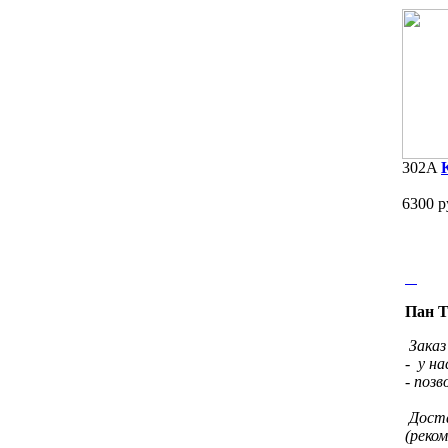
302A
6300 р
Пан Т
Заказ
- у на
- позв
Доста
(реком