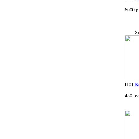
6000 р
Х
I101
К
480 ру