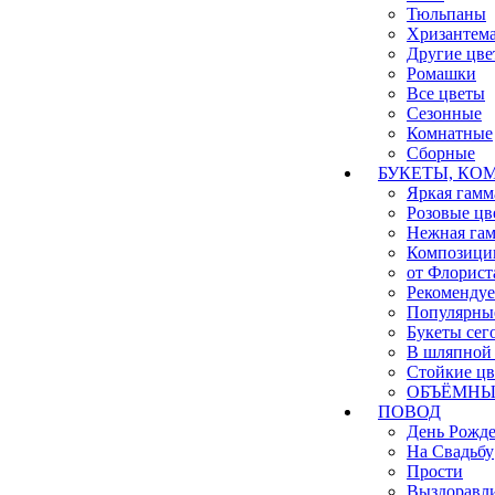
Тюльпаны
Хризантем
Другие цве
Ромашки
Все цветы
Сезонные
Комнатные
Сборные
БУКЕТЫ, КО
Яркая гамм
Розовые цв
Нежная га
Композици
от Флорист
Рекоменду
Популярны
Букеты сег
В шляпной 
Стойкие ц
ОБЪЁМНЫЕ
ПОВОД
День Рожд
На Свадьбу
Прости
Выздоравл