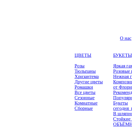
О нас
ЦВЕТЫ
БУКЕТЫ
Розы
Яркая га
Тюльпаны
Розовые 
Хризантема
Нежная 
Другие цветы
Компози
Ромашки
от Флори
Все цветы
Рекомен
Сезонные
Популяр
Комнатные
Букеты
Сборные
сегодня_
В шляпно
Стойкие
ОБЪЁМН