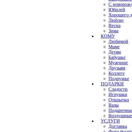
С новорож
Юбилей
Хорошего д
Люблю
Весна
Зима
КОМУ
Любимой
Маме
Детям
Бабушке
Мужчине
Друзьям
Коллеге
Подружке
ПОДАРКИ
Сладости
Игрушки
Открытки
Вазы
Подарочны
Воздушные
УСЛУГИ
Доставка
Фото букет