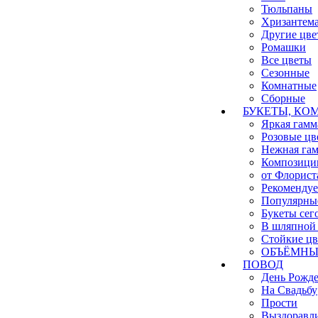
Тюльпаны
Хризантем
Другие цве
Ромашки
Все цветы
Сезонные
Комнатные
Сборные
БУКЕТЫ, КО
Яркая гамм
Розовые цв
Нежная га
Композици
от Флорист
Рекоменду
Популярны
Букеты сег
В шляпной 
Стойкие ц
ОБЪЁМНЫЕ
ПОВОД
День Рожд
На Свадьбу
Прости
Выздоравл