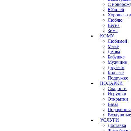
С новорож
Юбилей
Хорошего д
Люблю
Весна
Зима
КОМУ
Любимой
Маме
Детям
Бабушке
Мужчине
Друзьям
Коллеге
Подружке
ПОДАРКИ
Сладости
Игрушки
Открытки
Вазы
Подарочны
Воздушные
УСЛУГИ
Доставка
Фото букет