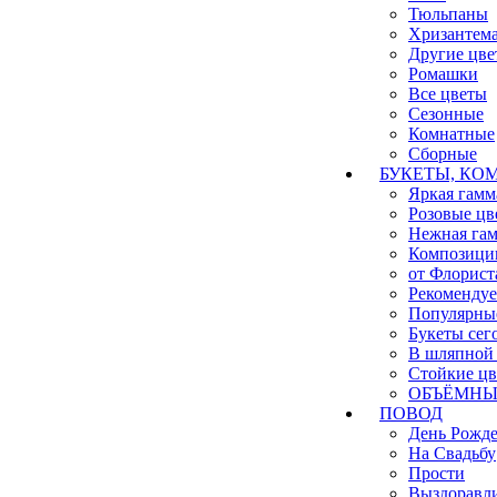
Тюльпаны
Хризантем
Другие цве
Ромашки
Все цветы
Сезонные
Комнатные
Сборные
БУКЕТЫ, КО
Яркая гамм
Розовые цв
Нежная га
Композици
от Флорист
Рекоменду
Популярны
Букеты сег
В шляпной 
Стойкие ц
ОБЪЁМНЫЕ
ПОВОД
День Рожд
На Свадьбу
Прости
Выздоравл