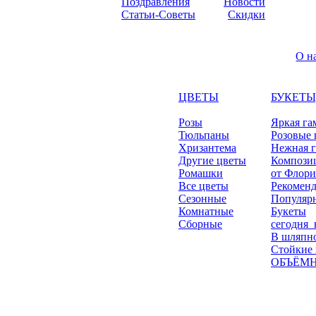
Поздравления
Новости
Статьи-Советы
Скидки
О н
ЦВЕТЫ
БУКЕТЫ
Розы
Яркая га
Тюльпаны
Розовые 
Хризантема
Нежная 
Другие цветы
Компози
Ромашки
от Флори
Все цветы
Рекомен
Сезонные
Популяр
Комнатные
Букеты
Сборные
сегодня_
В шляпно
Стойкие
ОБЪЁМН
© 2011 - 2026
«Пан Тюльпан» цветочный