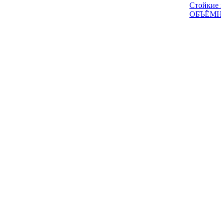
Стойкие
ОБЪЁМН
© 2011 - 2026
«Пан Тюльпан» цветочный