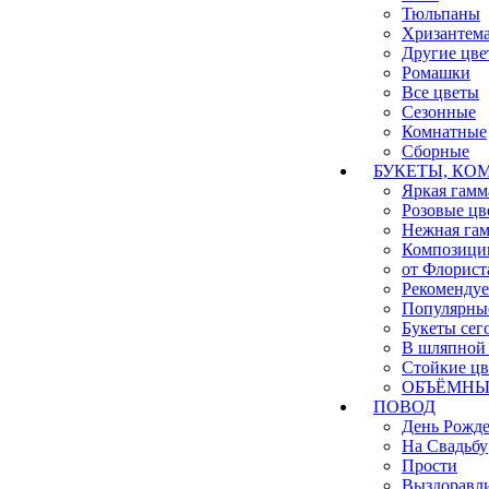
Тюльпаны
Хризантем
Другие цве
Ромашки
Все цветы
Сезонные
Комнатные
Сборные
БУКЕТЫ, КО
Яркая гамм
Розовые цв
Нежная га
Композици
от Флорист
Рекоменду
Популярны
Букеты сег
В шляпной 
Стойкие ц
ОБЪЁМНЫЕ
ПОВОД
День Рожд
На Свадьбу
Прости
Выздоравл