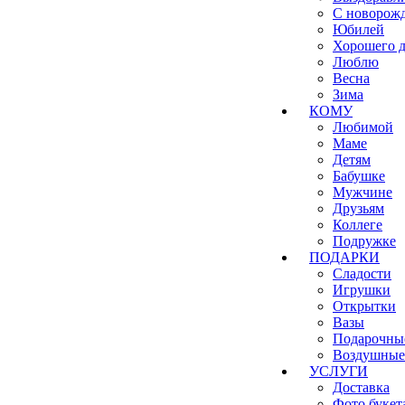
С новорож
Юбилей
Хорошего д
Люблю
Весна
Зима
КОМУ
Любимой
Маме
Детям
Бабушке
Мужчине
Друзьям
Коллеге
Подружке
ПОДАРКИ
Сладости
Игрушки
Открытки
Вазы
Подарочны
Воздушные
УСЛУГИ
Доставка
Фото букет