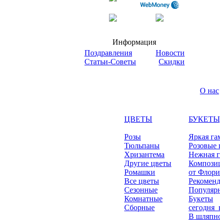
Информация
Поздравления
Новости
Статьи-Советы
Скидки
О нас
ЦВЕТЫ
БУКЕТЫ
Розы
Яркая га
Тюльпаны
Розовые 
Хризантема
Нежная 
Другие цветы
Компози
Ромашки
от Флори
Все цветы
Рекомен
Сезонные
Популяр
Комнатные
Букеты
Сборные
сегодня_
В шляпно