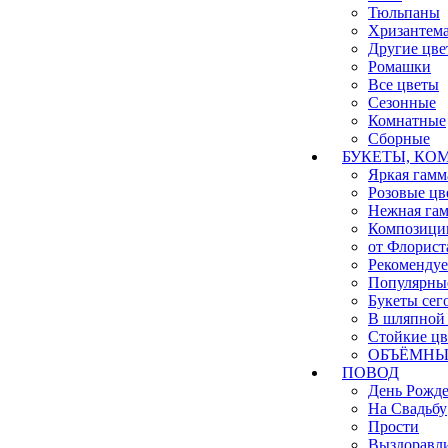
Тюльпаны
Хризантем
Другие цве
Ромашки
Все цветы
Сезонные
Комнатные
Сборные
БУКЕТЫ, КО
Яркая гамм
Розовые цв
Нежная га
Композици
от Флорист
Рекоменду
Популярны
Букеты сег
В шляпной 
Стойкие ц
ОБЪЁМНЫЕ
ПОВОД
День Рожд
На Свадьбу
Прости
Выздоравл