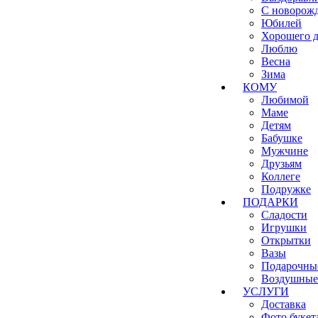
С новорож
Юбилей
Хорошего д
Люблю
Весна
Зима
КОМУ
Любимой
Маме
Детям
Бабушке
Мужчине
Друзьям
Коллеге
Подружке
ПОДАРКИ
Сладости
Игрушки
Открытки
Вазы
Подарочны
Воздушные
УСЛУГИ
Доставка
Фото букет