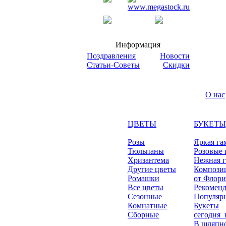
Информация
Поздравления
Новости
Статьи-Советы
Скидки
О нас
ЦВЕТЫ
БУКЕТЫ
Розы
Яркая га
Тюльпаны
Розовые 
Хризантема
Нежная 
Другие цветы
Компози
Ромашки
от Флори
Все цветы
Рекомен
Сезонные
Популяр
Комнатные
Букеты
Сборные
сегодня_
В шляпно